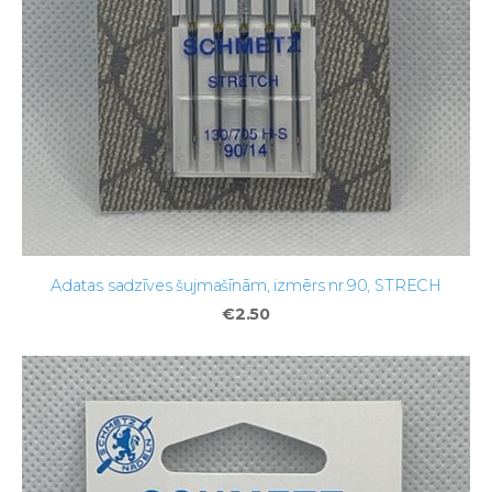
Adatas sadzīves šujmašīnām, izmērs nr.90, STRECH
€2.50