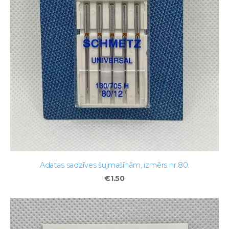
Adatas sadzīves šujmašīnām, izmērs nr.80.
€1.50