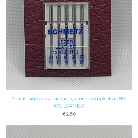
Adatas sadzīves šujmašīnām, izmērs-komplekts nr.80-
100, LEATHER
€2.50