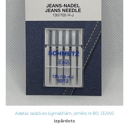
Adatas sadzīves šujmašīnām, izmērs nr.80, JEANS
Izpārdots