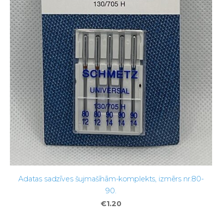
Adatas sadzīves šujmašīnām-komplekts, izmērs nr.80-
90.
€1.20