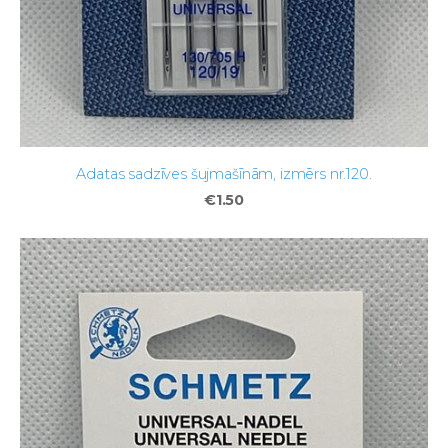
Adatas sadzīves šujmašīnām, izmērs nr.120.
€1.50