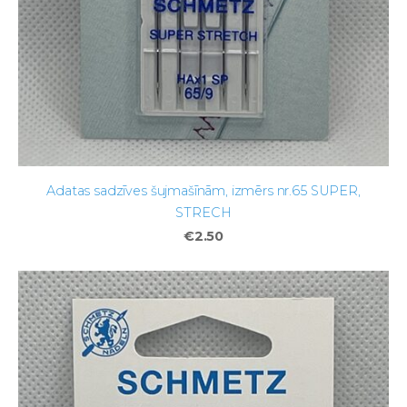
Adatas sadzīves šujmašīnām, izmērs nr.65 SUPER,
STRECH
€2.50