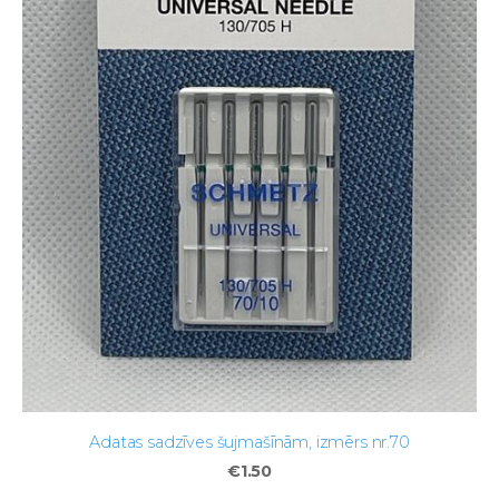
Adatas sadzīves šujmašīnām, izmērs nr.70
€1.50