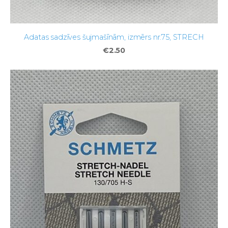
Adatas sadzīves šujmašīnām, izmērs nr.75, STRECH
€2.50