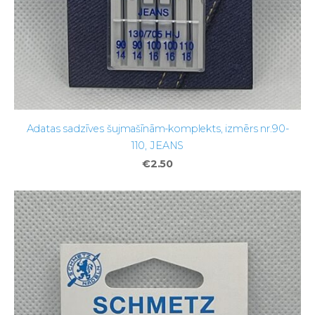
Adatas sadzīves šujmašīnām-komplekts, izmērs nr.90-
110, JEANS
€2.50