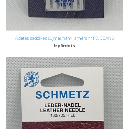
Adatas sadzīves šujmašīnām, izmērs nr.110, JEANS
Izpārdots