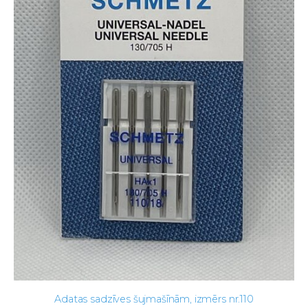
Adatas sadzīves šujmašīnām, izmērs nr.110