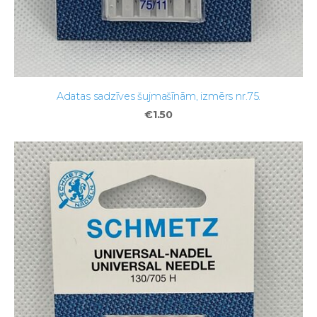
Adatas sadzīves šujmašīnām, izmērs nr.75.
€1.50