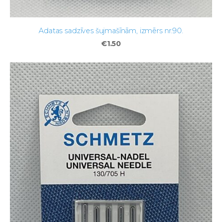
Adatas sadzīves šujmašīnām, izmērs nr.90.
€1.50