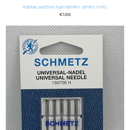
Adatas sadzīves šujmašīnām, izmērs nr.60.
€1.50