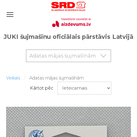
JUKI šujmašīnu oficiālais pārstāvis Latvijā
Adatas mājas šujmašīnām
Veikals
Adatas mājas šujmašīnām
Kārtot pēc