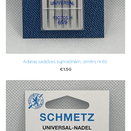
Adatas sadzīves šujmašīnām, izmērs nr.65.
€1.50