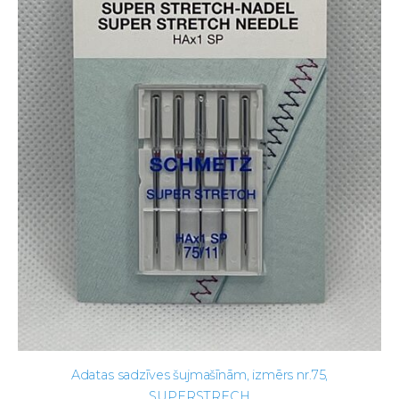
Adatas sadzīves šujmašīnām, izmērs nr.75,
SUPERSTRECH