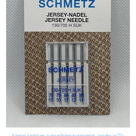
Adatas sadzīves šujmašīnām-komplekts, izmērs nr.70-