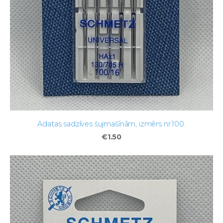
Adatas sadzīves šujmašīnām, izmērs nr.100.
€1.50