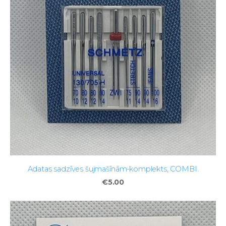
Adatas sadzīves šujmašīnām-komplekts, COMBI.
€5.00