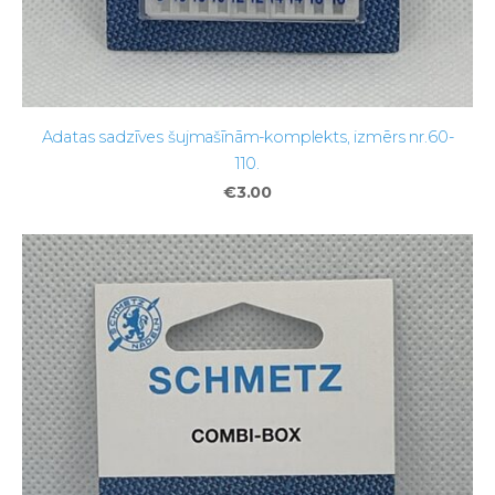
Adatas sadzīves šujmašīnām-komplekts, izmērs nr.60-
110.
€3.00