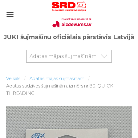
JUKI šujmašīnu oficiālais pārstāvis Latvijā
Adatas mājas šujmašīnām
Veikals
Adatas mājas šujmašīnām
Adatas sadzīves šujmašīnām, izmērs nr.80, QUICK
THREADING