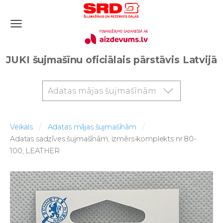
JUKI šujmašīnu oficiālais pārstāvis Latvijā
Adatas mājas šujmašīnām
Veikals
Adatas mājas šujmašīnām
Adatas sadzīves šujmašīnām, izmērs-komplekts nr.80-
100, LEATHER