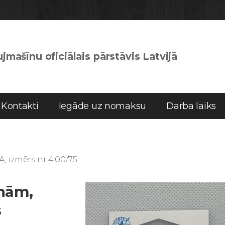
jmašīnu oficiālais pārstāvis Latvijā
Kontakti
Iegāde uz nomaksu
Darba laiks
 izmērs nr.4.00/75
īnām,
s