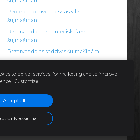
šujmašīnām
Pēdiņas sadzīves taisnās vīles
šujmašīnām
Rezerves daļas rūpnieciskajām
šujmašīnām
Rezerves daļas sadzīves šujmašīnām
Šķēres
kies to deliver services, for marketing and to improve
ience.
Customize
Accept all
pt only essential