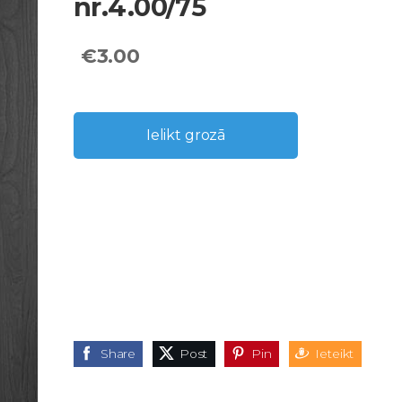
nr.4.00/75
€3.00
Ielikt grozā
Share
Post
Pin
Ieteikt