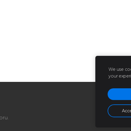
We use coo
your exper
Acce
oru.