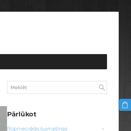
Pārlūkot
Rūpnieciskās šujmašīnas
›