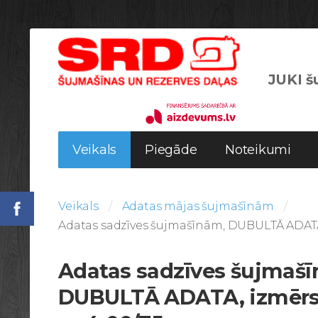
JUKI šu
Veikals
Piegāde
Noteikumi
Veikals
Adatas mājas šujmašīnām
Adatas sadzīves šujmašīnām, DUBULTĀ ADATA,
Adatas sadzīves šujmaš
DUBULTĀ ADATA, izmēr