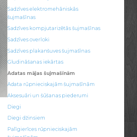
Sadzīves elektromehāniskās
šujmašīnas
Sadzīves kompjutarizētās šujmašīnas
Sadzīves overloki
Sadzīves plakanšuves šujmašīnas
Gludināšanas iekārtas
Adatas mājas šujmašīnām
Adata rūpnieciskajām šujmašīnām
Aksesuāri un šūšanas piederumi
Diegi
Diegi džinsiem
Palīgierīces rūpnieciskajām