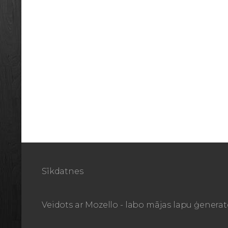
Sīkdatnes
Veidots ar
Mozello
- labo mājas lapu ģenerat