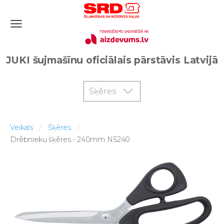
JUKI šujmašīnu oficiālais pārstāvis Latvijā
Šķēres
Veikals
Šķēres
Drēbnieku šķēres - 240mm N5240