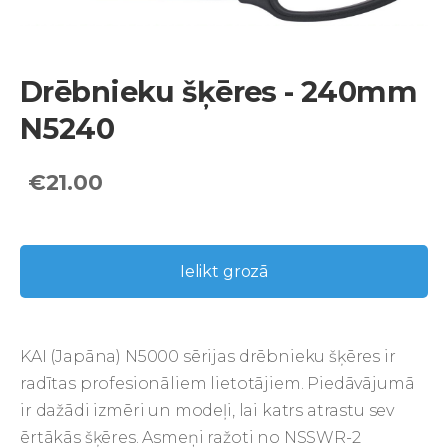
Drēbnieku šķēres - 240mm
N5240
€21.00
Ielikt grozā
KAI (Japāna) N5000 sērijas drēbnieku šķēres ir
radītas profesionāliem lietotājiem. Piedāvājumā
ir dažādi izmēri un modeļi, lai katrs atrastu sev
ērtākās šķēres. Asmeņi ražoti no NSSWR-2