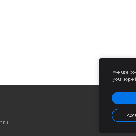
We use coo
your exper
Acce
oru.