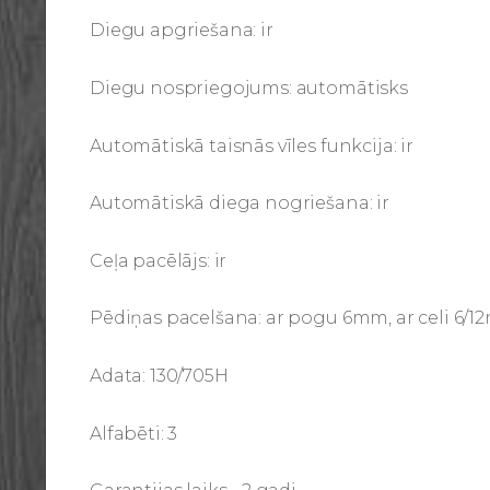
Diegu apgriešana: ir
Diegu nospriegojums: automātisks
Automātiskā taisnās vīles funkcija: ir
Automātiskā diega nogriešana: ir
Ceļa pacēlājs: ir
Pēdiņas pacelšana: ar pogu 6mm, ar celi 6/
Adata: 130/705H
Alfabēti: 3