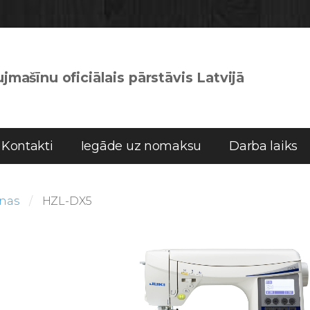
jmašīnu oficiālais pārstāvis Latvijā
Kontakti
Iegāde uz nomaksu
Darba laiks
īnas
HZL-DX5