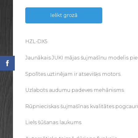
Ielikt grozā
HZL-DX5
Jaunākais JUKI mājas šujmašīnu modelis pi
Spolītes uztinējam ir atsevišķs motors.
Uzlabots audumu padeves mehānisms.
Rūpnieciskas šujmašīnas kvalitātes pogcau
Liels šūšanas laukums.