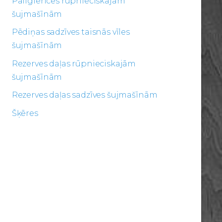
Palīgierīces rūpnieciskajām
šujmašīnām
Pēdiņas sadzīves taisnās vīles
šujmašīnām
Rezerves daļas rūpnieciskajām
šujmašīnām
Rezerves daļas sadzīves šujmašīnām
Šķēres