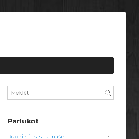
Pārlūkot
Rūpnieciskās šujmašīnas
›