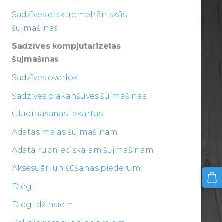
Sadzīves elektromehāniskās
šujmašīnas
Sadzīves kompjutarizētās
šujmašīnas
Sadzīves overloki
Sadzīves plakanšuves šujmašīnas
Gludināšanas iekārtas
Adatas mājas šujmašīnām
Adata rūpnieciskajām šujmašīnām
Aksesuāri un šūšanas piederumi
Diegi
Diegi džinsiem