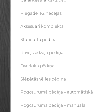
Garantijas laiks - 2 gadi
Piegāde: 1-2 nedēļas
Aksesuāri komplektā:
Standarta pēdiņa
Rāvējslēdzēja pēdiņa
Overloka pēdiņa
Slēpātās vēiles pēdiņa
Pogcaurumā pēdiņa – automātiskā
Pogcauruma pēdiņa – manuālā