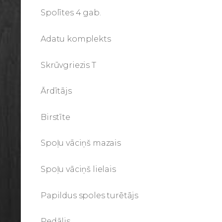
Spolītes 4 gab.
Adatu komplekts
Skrūvgriezis T
Ārdītājs
Birstīte
Spoļu vāciņš mazais
Spoļu vāciņš lielais
Papildus spoles turētājs
Pedālis