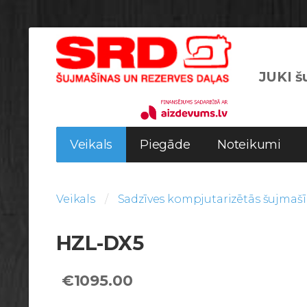
JUKI šu
Veikals
Piegāde
Noteikumi
Veikals
Sadzīves kompjutarizētās šujmaš
HZL-DX5
€1095.00