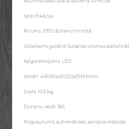
Automātiska taisnā dūriena funkcija.
Specifikācija:
Ātrums: 1050 dūrieni/ minūtē
Uzliekams galdiņš šušanas virsmas palielinā
Apgaismojums: LED
Izmēri: 445(W)x210(D)x291(H)mm
Svars: 10,3 kg
Durienu veidi: 185
Pogcaurums: automātisks, sensora metode