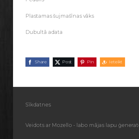
Plastamas šujmašīnas vāks
Dubultā adata
Share
Post
Pin
Ieteikt
Sīkdatnes
Veidots ar
Mozello
- labo mājas lapu ģenerat