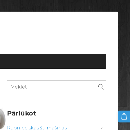
Pārlūkot
Rūpnieciskās šujmašīnas
›