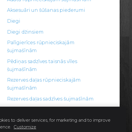
Aksesuāri un šūšanas piederumi
Diegi
Diegi džinsiem
Palīgierīces rūpnieciskajām
šujmašīnām
Pēdiņas sadzīves taisnās vīles
šujmašīnām
Rezerves daļas rūpnieciskajām
šujmašīnām
Rezerves daļas sadzīves šujmašīnām
Šķēres
kies to deliver services, for marketing and to improve
ience.
Customize