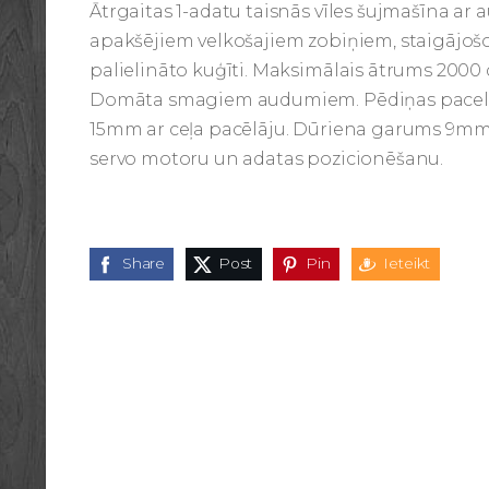
Ātrgaitas 1-adatu taisnās vīles šujmašīna ar
apakšējiem velkošajiem zobiņiem, staigājoš
palielināto kuģīti. Maksimālais ātrums 2000 
Domāta smagiem audumiem. Pēdiņas pacel
15mm ar ceļa pacēlāju. Dūriena garums 9mm.
servo motoru un adatas pozicionēšanu.
Share
Post
Pin
Ieteikt