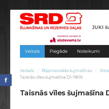
JUKI šu
Veikals
Piegāde
Noteikumi
Veikals
Rūpnieciskās šujmašīnas
Smag
Taisnās vīles šujmašīna DI-1181N
Taisnās vīles šujmašīna D