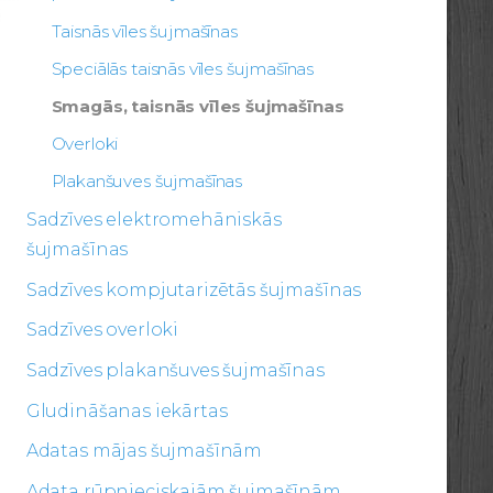
Taisnās vīles šujmašīnas
Speciālās taisnās vīles šujmašīnas
Smagās, taisnās vīles šujmašīnas
Overloki
Plakanšuves šujmašīnas
Sadzīves elektromehāniskās
šujmašīnas
Sadzīves kompjutarizētās šujmašīnas
Sadzīves overloki
Sadzīves plakanšuves šujmašīnas
Gludināšanas iekārtas
Adatas mājas šujmašīnām
Adata rūpnieciskajām šujmašīnām