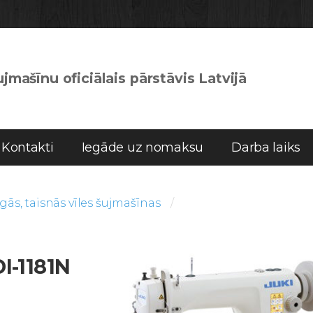
jmašīnu oficiālais pārstāvis Latvijā
Kontakti
Iegāde uz nomaksu
Darba laiks
ās, taisnās vīles šujmašīnas
I-1181N