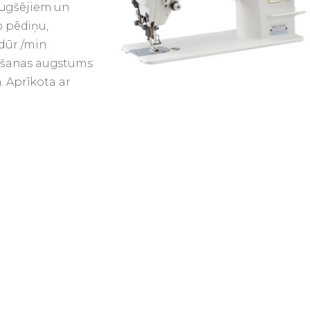
 augšējiem un
o pēdiņu,
dūr./min.
šanas augstums
 Aprīkota ar