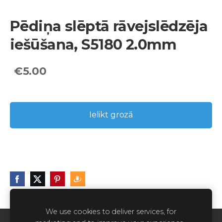
Pēdiņa slēptā rāvejslēdzēja
iešūšana, S5180 2.0mm
€5.00
Ielikt grozā
We use cookies to deliver services, for