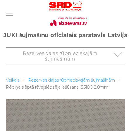
JUKI šujmašīnu oficiālais pārstāvis Latvijā
Rezerves daļas rūpnieciskajām
šujmašīnām
Veikals
Rezerves daļas rūpnieciskajām šujmašīnām
Pēdiņa slēptā rāvejslēdzēja iešūšana, S5180 2.0mm