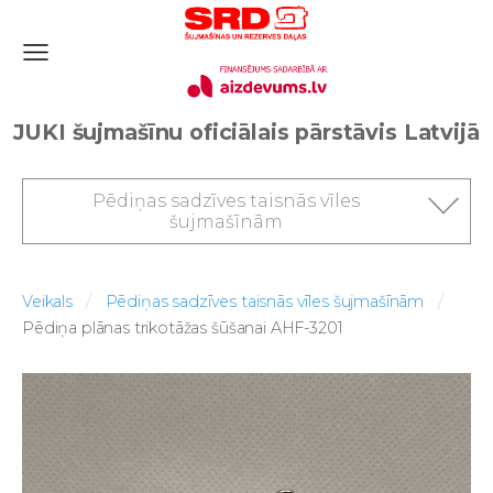
JUKI šujmašīnu oficiālais pārstāvis Latvijā
Pēdiņas sadzīves taisnās vīles
šujmašīnām
Veikals
Pēdiņas sadzīves taisnās vīles šujmašīnām
Pēdiņa plānas trikotāžas šūšanai AHF-3201