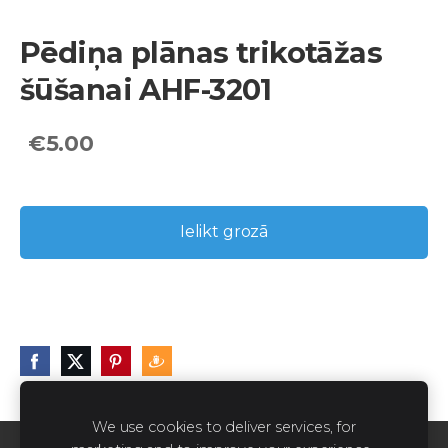
Pēdiņa plānas trikotāžas
šūšanai AHF-3201
€5.00
Ielikt grozā
We use cookies to deliver services, for