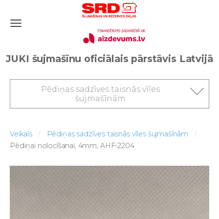
JUKI šujmašīnu oficiālais pārstāvis Latvijā
Pēdiņas sadzīves taisnās vīles
šujmašīnām
Veikals
Pēdiņas sadzīves taisnās vīles šujmašīnām
Pēdiņai nolocīšanai, 4mm, AHF-2204