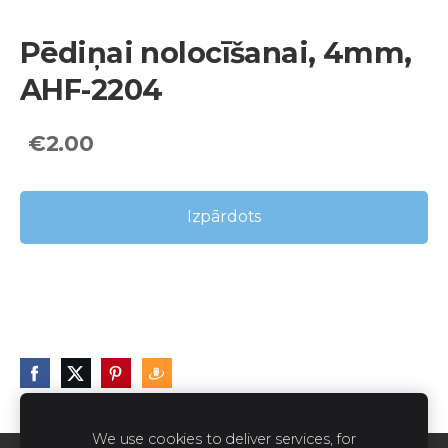
Pēdiņai nolocīšanai, 4mm,
AHF-2204
€2.00
Izpārdots
We use cookies to deliver services, for