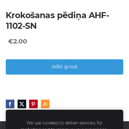
Krokošanas pēdiņa AHF-
1102-SN
€2.00
Ielikt grozā
We use cookies to deliver services, for