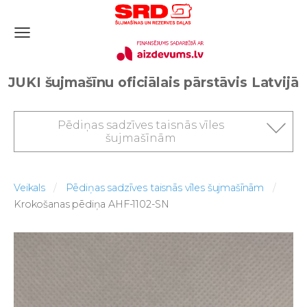
JUKI šujmašīnu oficiālais pārstāvis Latvijā
Pēdiņas sadzīves taisnās vīles
šujmašīnām
Veikals
Pēdiņas sadzīves taisnās vīles šujmašīnām
Krokošanas pēdiņa AHF-1102-SN