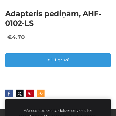
Adapteris pēdiņām, AHF-
0102-LS
€4.70
Ielikt grozā
We use cookies to deliver services, for