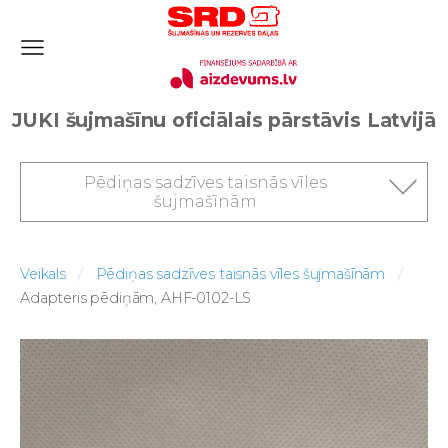
JUKI šujmašīnu oficiālais pārstāvis Latvijā
Pēdiņas sadzīves taisnās vīles
šujmašīnām
Veikals
Pēdiņas sadzīves taisnās vīles šujmašīnām
Adapteris pēdiņām, AHF-0102-LS