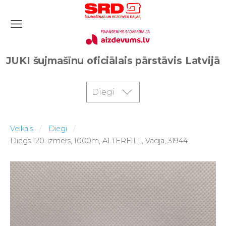
JUKI šujmašīnu oficiālais pārstāvis Latvijā
Diegi
Veikals
Diegi
Diegs 120. izmērs, 1000m, ALTERFILL, Vācija, 31944