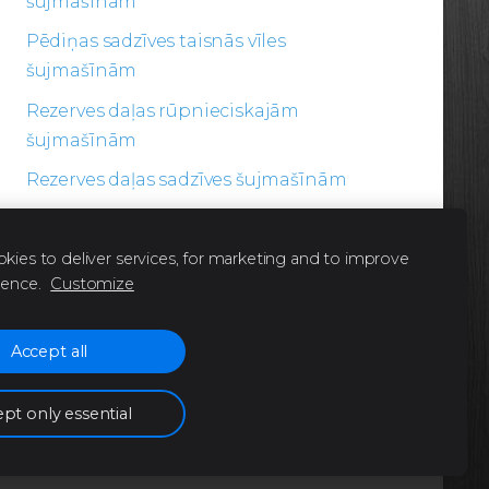
šujmašīnām
Pēdiņas sadzīves taisnās vīles
šujmašīnām
Rezerves daļas rūpnieciskajām
šujmašīnām
Rezerves daļas sadzīves šujmašīnām
Šķēres
kies to deliver services, for marketing and to improve
ience.
Customize
Accept all
pt only essential