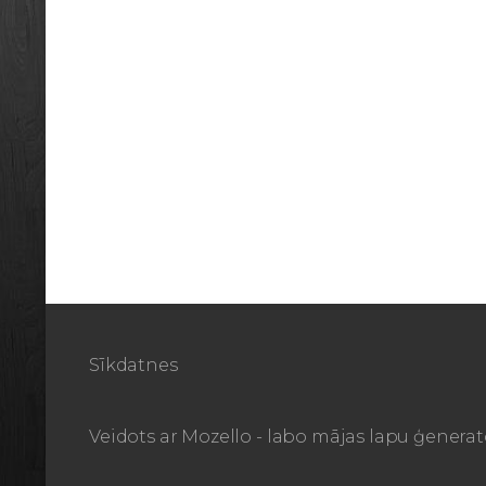
Sīkdatnes
Veidots ar
Mozello
- labo mājas lapu ģenerat