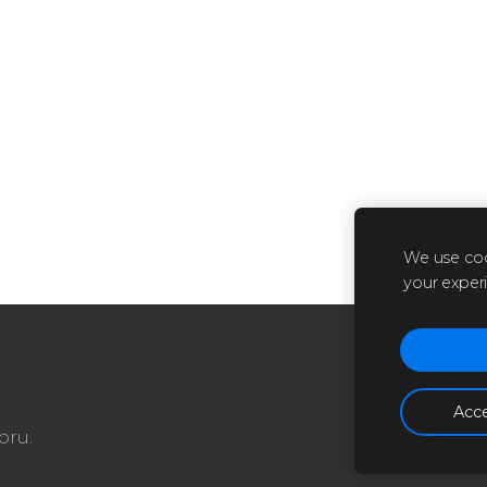
We use coo
your exper
Acce
oru.