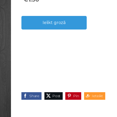
Ielikt grozā
Share
Post
Pin
Ieteikt