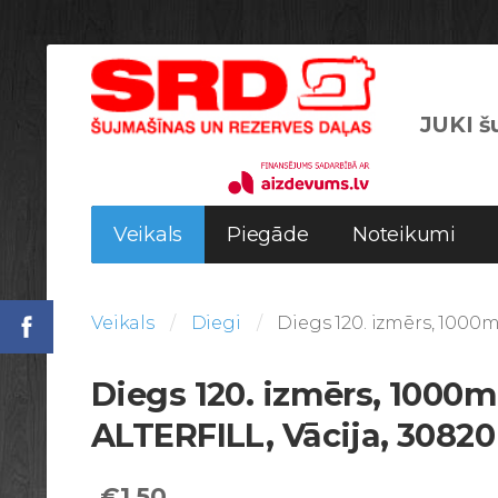
JUKI šu
Veikals
Piegāde
Noteikumi
Veikals
Diegi
Diegs 120. izmērs, 1000m
Diegs 120. izmērs, 1000m
ALTERFILL, Vācija, 30820
€1.50