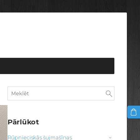
Pārlūkot
Rūpnieciskās šujmašīnas
›