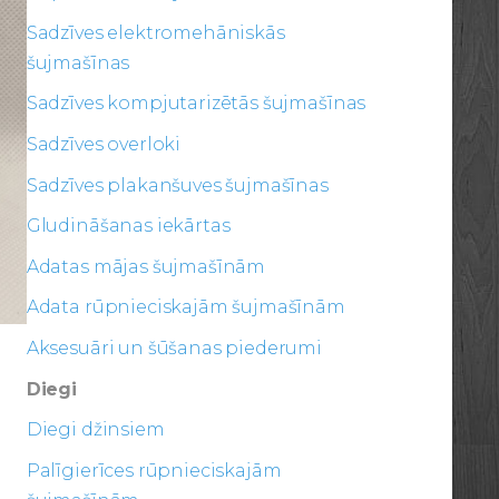
Sadzīves elektromehāniskās
šujmašīnas
Sadzīves kompjutarizētās šujmašīnas
Sadzīves overloki
Sadzīves plakanšuves šujmašīnas
Gludināšanas iekārtas
Adatas mājas šujmašīnām
Adata rūpnieciskajām šujmašīnām
Aksesuāri un šūšanas piederumi
Diegi
Diegi džinsiem
Palīgierīces rūpnieciskajām