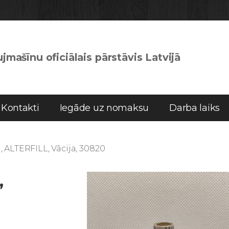
jmašīnu oficiālais pārstāvis Latvijā
Kontakti
Iegāde uz nomaksu
Darba laiks
, ALTERFILL, Vācija, 30820
,