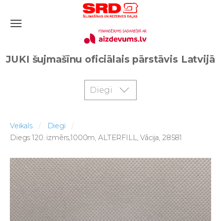
JUKI šujmašīnu oficiālais pārstāvis Latvijā
Diegi
Veikals
Diegi
Diegs 120. izmērs,1000m, ALTERFILL, Vācija, 28581