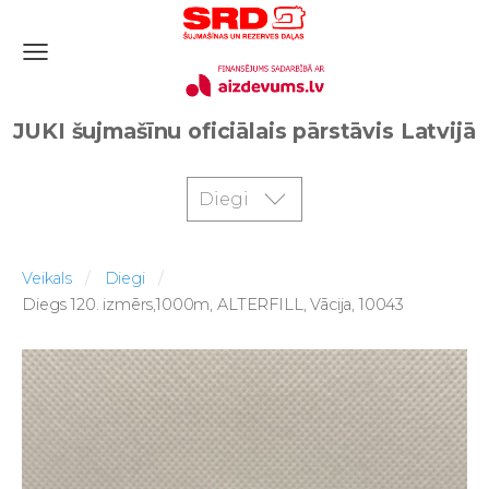
JUKI šujmašīnu oficiālais pārstāvis Latvijā
Diegi
Veikals
Diegi
Diegs 120. izmērs,1000m, ALTERFILL, Vācija, 10043