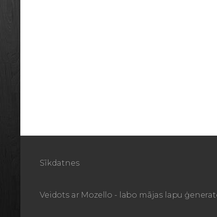
Sīkdatnes
Veidots ar
Mozello
- labo mājas lapu ģenerat