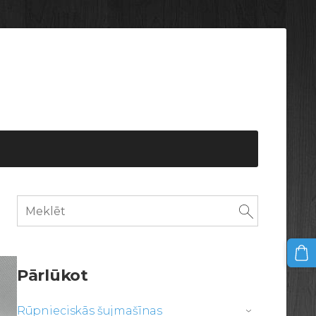
Pārlūkot
Rūpnieciskās šujmašīnas
›