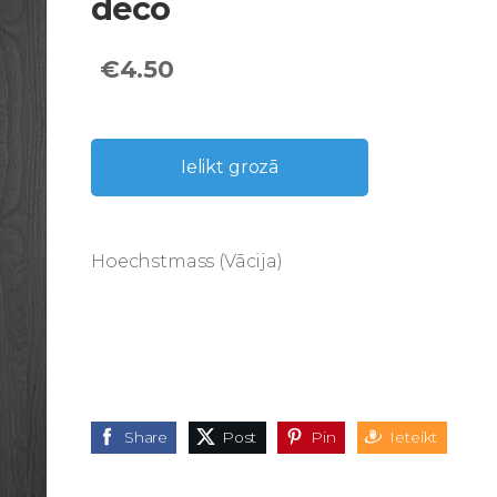
deco
€4.50
Ielikt grozā
Hoechstmass (Vācija)
Share
Post
Pin
Ieteikt