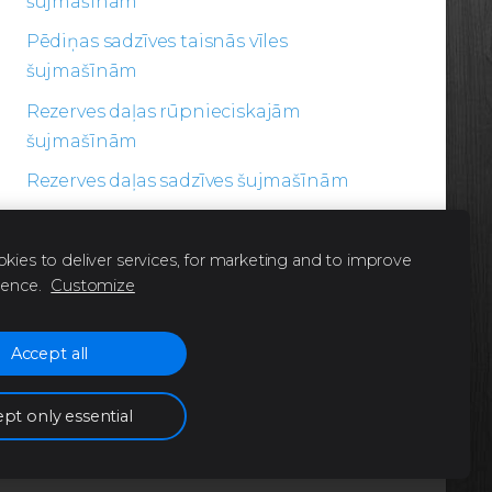
šujmašīnām
Pēdiņas sadzīves taisnās vīles
šujmašīnām
Rezerves daļas rūpnieciskajām
šujmašīnām
Rezerves daļas sadzīves šujmašīnām
Šķēres
kies to deliver services, for marketing and to improve
ience.
Customize
Accept all
pt only essential