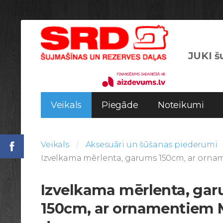
JUKI šu
Veikals
Piegāde
Noteikumi
Veikals
Aksesuāri un šūšanas piederumi
Izvelkama mērlenta, garums 150cm, ar orna
Izvelkama mērlenta, ga
150cm, ar ornamentiem M