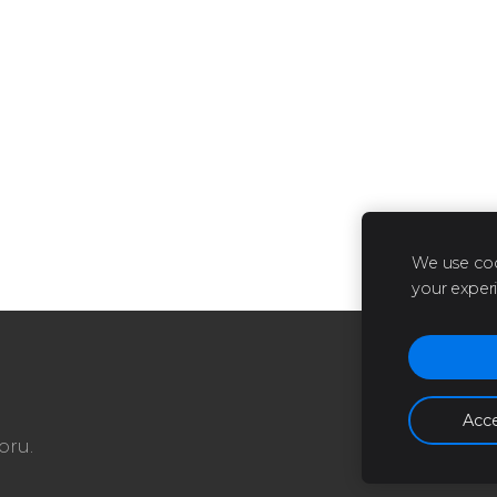
We use coo
your exper
Acce
oru.