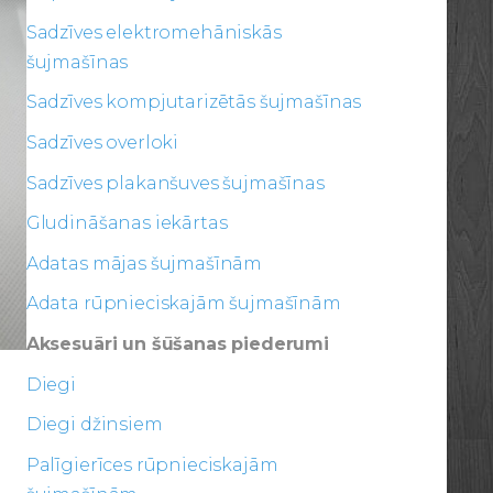
Sadzīves elektromehāniskās
šujmašīnas
Sadzīves kompjutarizētās šujmašīnas
Sadzīves overloki
Sadzīves plakanšuves šujmašīnas
Gludināšanas iekārtas
Adatas mājas šujmašīnām
Adata rūpnieciskajām šujmašīnām
Aksesuāri un šūšanas piederumi
Diegi
Diegi džinsiem
Palīgierīces rūpnieciskajām