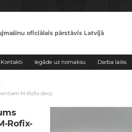
jmašīnu oficiālais pārstāvis Latvijā
Kontakti
Iegāde uz nomaksu
Darba laiks
mentiem M-Rofix-deco
rums
-Rofix-