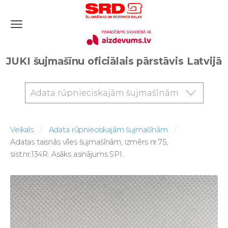
JUKI šujmašīnu oficiālais pārstāvis Latvijā
Adata rūpnieciskajām šujmašīnām
Veikals
Adata rūpnieciskajām šujmašīnām
Adatas taisnās vīles šujmašīnām, izmērs nr.75,
sist.nr.134R. Asāks asinājums SPI.