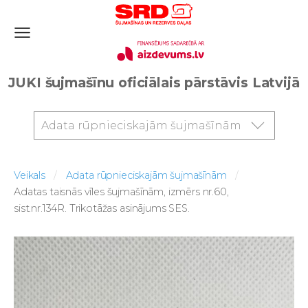
JUKI šujmašīnu oficiālais pārstāvis Latvijā
Adata rūpnieciskajām šujmašīnām
Veikals
Adata rūpnieciskajām šujmašīnām
Adatas taisnās vīles šujmašīnām, izmērs nr.60,
sist.nr.134R. Trikotāžas asinājums SES.